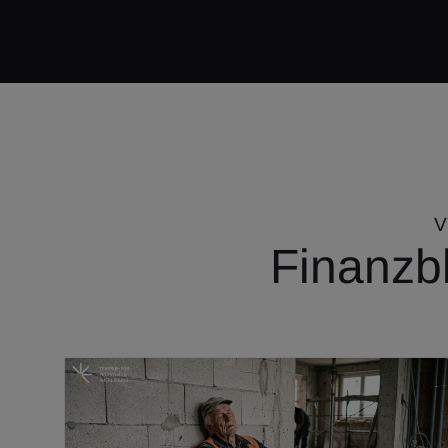
V
Finanzbl